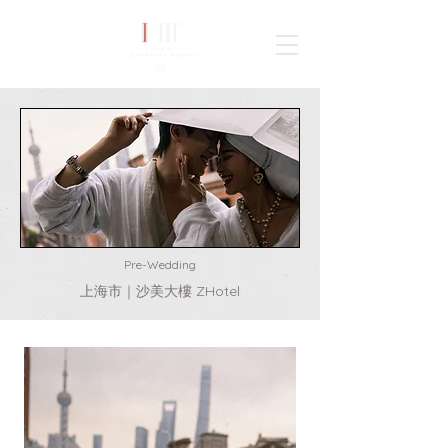
TAIWAN
WORLDWIDE
Pre-Wedding
上海市｜沙美大樓 ZHotel